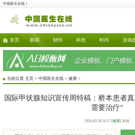
中国医生在线！
首页
新闻
财经
科技
时尚
游戏
当前位置
主页
>
中国医生在线
>
健康
>
国际甲状腺知识宣传周特稿：桥本患者真
需要治疗”
2026-05-30 16:27
[健康]
未知