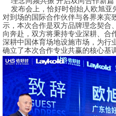
理念同频共振 开启双向合作新篇
发布会上，恰好时创始人欧旭亚
对到场的国际合作伙伴与各界来宾
示，本次合作是双方品牌理念契合
向奔赴，双方将秉持专业深耕、合
深耕中国体育场地设施市场，为行
确立了本次合作专业共赢的核心基