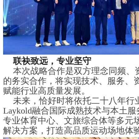
联袂致远，专业坚守
本次战略合作是双方理念同频、
的务实合作，将实现技术、服务、
赋能行业高质量发展。
未来，恰好时将依托二十八年行
Laykold融合国际成熟技术与本土
专业体育中心、文旅综合体等多元
解决方案，打造高品质运动场地体