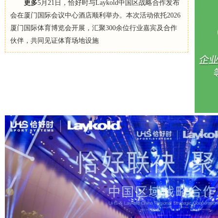
更多
5月21日，恰好时与Laykold中国区战略合作发布
会在厦门国际会议中心酒店顺利举办。本次活动依托2026
厦门国际体育博览会开展，汇聚300余位行业嘉宾及合作
伙伴，共同见证体育场地设施