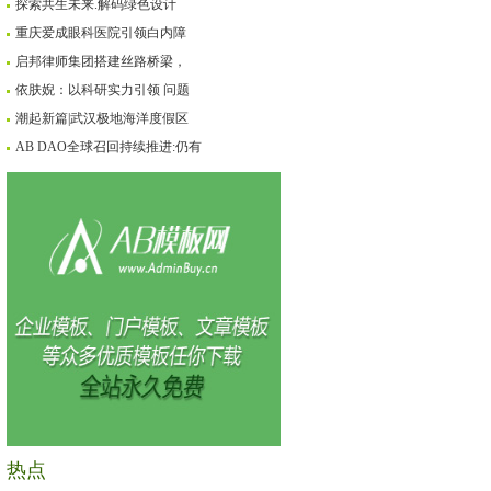
探索共生未来.解码绿色设计
重庆爱成眼科医院引领白内障
启邦律师集团搭建丝路桥梁，
依肤婗：以科研实力引领 问题
潮起新篇|武汉极地海洋度假区
AB DAO全球召回持续推进:仍有
热点