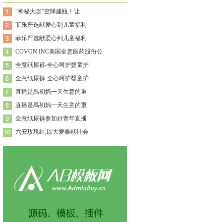
“神秘大咖”空降建瓯！让
菲乐严选献爱心到儿童福利
菲乐严选献爱心到儿童福利
COVON INC美国全意医药股份公
全意纸尿裤-全心呵护婴童护
全意纸尿裤-全心呵护婴童护
直播是禹初妈一天生意的重
直播是禹初妈一天生意的重
全意纸尿裤参加好青年直播
六安玫瑰红,以大爱奉献社会