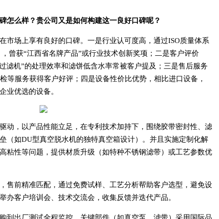
碑怎么样？贵公司又是如何构建这一良好口碑呢？
在市场上享有良好的口碑。一是行业认可度高，通过ISO质量体系
），曾获“江西省名牌产品”或行业技术创新奖项；二是客户评价
空过滤机”的处理效率和滤饼低含水率常被客户提及；三是售后服务
巡检等服务获得客户好评；四是设备性价比优势，相比进口设备，
企业优选的设备。
驱动，以产品性能立足，在专利技术加持下，围绕胶带密封性、滤
垒（如DU型真空脱水机的独特真空箱设计）。并且实施定制化解
高粘性等问题，提供材质升级（如特种不锈钢滤带）或工艺参数优
，售前精准匹配，通过免费试样、工艺分析帮助客户选型，避免设
举办客户培训会、技术交流会，收集反馈并迭代产品。
购到出厂测试全程监控，关键部件（如真空泵、滤带）采用国际品