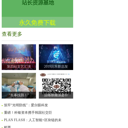
查看更多
第四站文艺汇演
2019比乐新品发
“有事找我！”
活络除颤汤是什
筑牢“光明防线”：爱尔眼科发
重磅！科银资本携手韩国社交巨
PLAN FLASH：人工智能+区块链的未
邮票