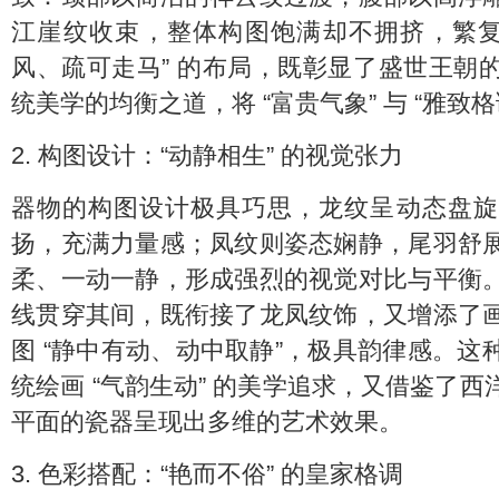
江崖纹收束，整体构图饱满却不拥挤，繁复
风、疏可走马” 的布局，既彰显了盛世王朝
统美学的均衡之道，将 “富贵气象” 与 “雅致格
2. 构图设计：“动静相生” 的视觉张力
器物的构图设计极具巧思，龙纹呈动态盘旋
扬，充满力量感；凤纹则姿态娴静，尾羽舒
柔、一动一静，形成强烈的视觉对比与平衡
线贯穿其间，既衔接了龙凤纹饰，又增添了
图 “静中有动、动中取静”，极具韵律感。
统绘画 “气韵生动” 的美学追求，又借鉴了
平面的瓷器呈现出多维的艺术效果。
3. 色彩搭配：“艳而不俗” 的皇家格调