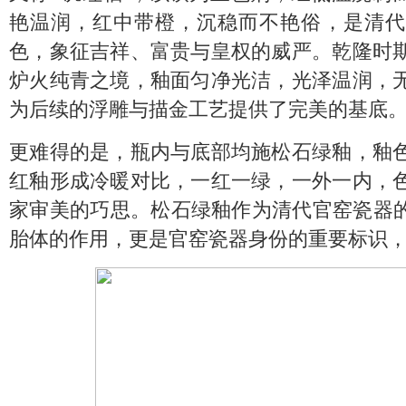
艳温润，红中带橙，沉稳而不艳俗，是清代
色，象征吉祥、富贵与皇权的威严。乾隆时
炉火纯青之境，釉面匀净光洁，光泽温润，
为后续的浮雕与描金工艺提供了完美的基底
更难得的是，瓶内与底部均施松石绿釉，釉
红釉形成冷暖对比，一红一绿，一外一内，
家审美的巧思。松石绿釉作为清代官窑瓷器的
胎体的作用，更是官窑瓷器身份的重要标识