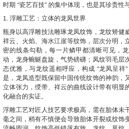
时期 “瓷艺百技” 的集中体现，也是其珍贵
1. 浮雕工艺：立体的龙凤世界
瓶身以高浮雕技法雕琢龙凤纹饰，龙纹矫健
祥云、火焰、海水江崖等纹饰，层次分明，
密的线条勾勒，每一片鳞甲都清晰可见，龙
动，龙身蜿蜒盘旋，气势磅礴；凤纹羽毛层
态优雅，与龙纹遥相呼应，构成 “龙凤呈祥
是，龙凤造型既保留中国传统纹饰的神韵，
立体张力，绶带、祥云的曲线设计带有明显
化融合的实证。
浮雕工艺对匠人技艺要求极高，需在胎体未
毫之间，稍有不慎便会导致胎体开裂或纹饰
流畅圆润，纹饰高低错落有致，龙纹、凤纹