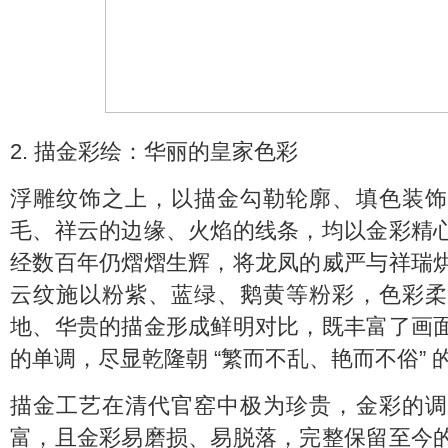
2. 描金彩绘：华丽的皇家色彩
浮雕纹饰之上，以描金勾勒轮廓、填色装饰
毛、祥云的边缘、火焰的线条，均以金彩精
经数百年仍熠熠生辉，将龙凤的威严与祥瑞
云纹施以粉紫、蓝绿、鹅黄等粉彩，色彩柔
地、华贵的描金形成鲜明对比，既丰富了画
的单调，尽显乾隆朝 “繁而不乱、艳而不俗” 
描金工艺在清代官窑中极为珍贵，金彩的调
富，且金彩易磨损、易脱落，完整保留至今