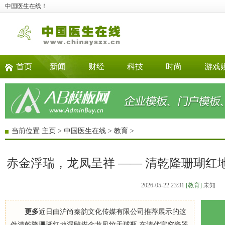
中国医生在线！
首页
新闻
财经
科技
时尚
游戏
当前位置
主页
>
中国医生在线
>
教育
>
赤金浮瑞，龙凤呈祥 —— 清乾隆珊瑚红
2026-05-22 23:31
[教育]
未知
更多
近日由沪尚秦韵文化传媒有限公司推荐展示的这
件清乾隆珊瑚红地浮雕描金龙凤纹天球瓶 在清代官窑瓷器