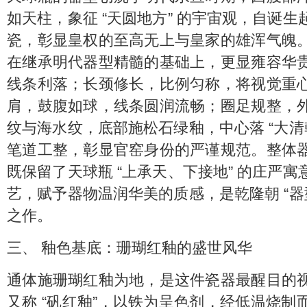
如天柱，象征 “天圆地方” 的宇宙观，自诞
瓷，彰显皇权的至高无上与皇家的雄浑气魄
在继承明代器型精髓的基础上，更显雍容华
线条利落；长颈修长，比例匀称，将视觉重
肩，鼓腹如球，线条圆润流畅；圈足规整，
纹与海水纹，底部施松石绿釉，中心落 “大清
笔道工整，彰显官窑身份的严谨规范。整体
既保留了天球瓶 “上承天、下接地” 的庄严
艺，赋予器物温润华美的质感，是乾隆朝 “器
之作。
三、 釉色基底：珊瑚红釉的盛世风华
通体施珊瑚红釉为地，是这件瓷器最醒目的
又称 “矾红釉”，以铁为呈色剂，经低温烧