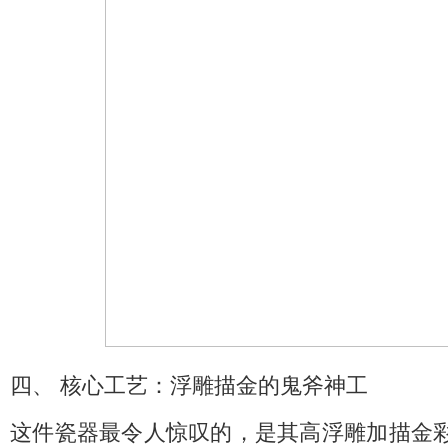
四、 核心工艺：浮雕描金的鬼斧神工
这件瓷器最令人惊叹的，是其高浮雕加描金