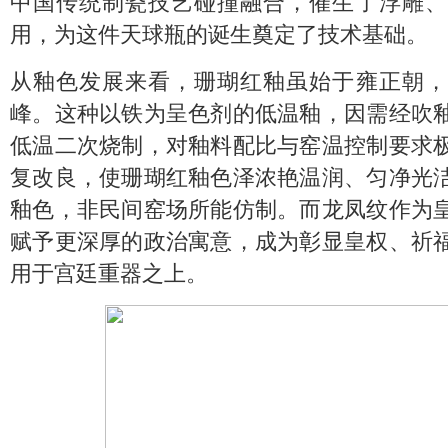
中国传统制瓷技艺碰撞融合，催生了浮雕、
用，为这件天球瓶的诞生奠定了技术基础。
从釉色发展来看，珊瑚红釉虽始于雍正朝，
峰。这种以铁为呈色剂的低温釉，因需经吹
低温二次烧制，对釉料配比与窑温控制要求
复改良，使珊瑚红釉色泽浓艳温润、匀净光
釉色，非民间窑场所能仿制。而龙凤纹作为
赋予更深厚的政治寓意，成为彰显皇权、祈
用于宫廷重器之上。