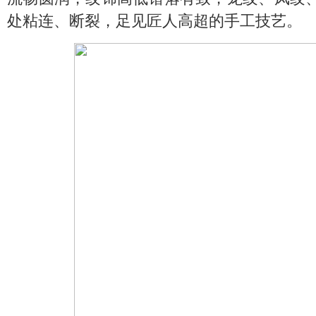
处粘连、断裂，足见匠人高超的手工技艺。