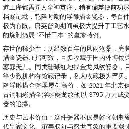
道工序都需匠人全神贯注，稍有偏差便前功
档案记载，乾隆时期的浮雕描金瓷器，每百
极为有限。唐英督陶期间虽极大提升了工艺
的烧制仍属 “不惜工本” 的皇家特例。
存世的稀少性：历经数百年的风雨沧桑，完
描金瓷器屈指可数，且多收藏于国内外博物
寥寥无几。同类珊瑚红地描金龙凤纹瓷器，
等少数机构有馆藏记录，私人收藏极为罕见
隆浮雕描金瓷器屡创高价，如 2021 年北
古铜釉彩描金浮雕夔龙纹瓶以 3795 万元
器的追捧。
历史与艺术价值：这件瓷器不仅是乾隆朝制
代皇家文化、审美取向与盛世气象的重要载