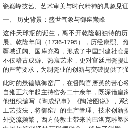
瓷巅峰技艺、艺术审美与时代精神的具象见
一、 历史背景：盛世气象与御窑巅峰
这件天球瓶的诞生，离不开乾隆朝独特的历
展。乾隆年间（1736-1795），历经康熙
疆域辽阔、国库充盈，形成了中国封建社会
不仅嗜古成癖、热衷艺术，更对宫廷用瓷提出
的严苛要求，为制瓷业的创新与突破提供了
此时的景德镇御窑厂，在督陶官唐英的苦心
自雍正六年起主持窑务二十余年，既深谙皇
他组织编写《陶成纪事》《陶冶图说》，系统
工艺技法，将御窑厂的生产管理、技术创新
外交流频繁，西方传教士带来的巴洛克雕塑