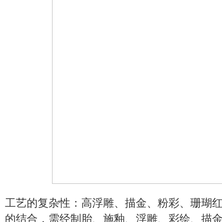
工艺的复杂性：高浮雕、描金、粉彩、珊瑚
的结合，需经制胎、施釉、浮雕、彩绘、描