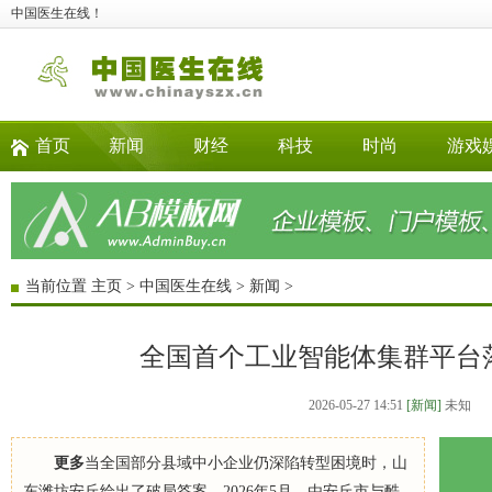
中国医生在线！
首页
新闻
财经
科技
时尚
游戏
当前位置
主页
>
中国医生在线
>
新闻
>
全国首个工业智能体集群平台
2026-05-27 14:51
[新闻]
未知
更多
当全国部分县域中小企业仍深陷转型困境时，山
东潍坊安丘给出了破局答案。2026年5月，由安丘市与酷