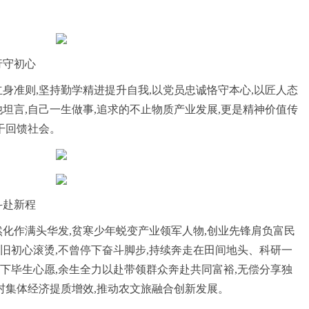
行守初心
身准则,坚持勤学精进提升自我,以党员忠诚恪守本心,以匠人态
坦言,自己一生做事,追求的不止物质产业发展,更是精神价值传
干回馈社会。
斗赴新程
然化作满头华发,贫寒少年蜕变产业领军人物,创业先锋肩负富民
旧初心滚烫,不曾停下奋斗脚步,持续奔走在田间地头、科研一
下毕生心愿,余生全力以赴带领群众奔赴共同富裕,无偿分享独
力村集体经济提质增效,推动农文旅融合创新发展。