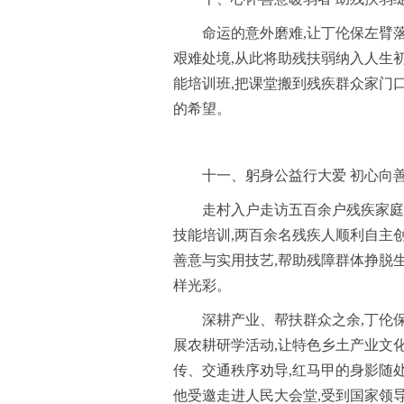
命运的意外磨难,让丁伦保左臂
艰难处境,从此将助残扶弱纳入人生
能培训班,把课堂搬到残疾群众家门
的希望。
十一、躬身公益行大爱 初心向
走村入户走访五百余户残疾家庭
技能培训,两百余名残疾人顺利自主
善意与实用技艺,帮助残障群体挣脱生
样光彩。
深耕产业、帮扶群众之余,丁伦
展农耕研学活动,让特色乡土产业文
传、交通秩序劝导,红马甲的身影随
他受邀走进人民大会堂,受到国家领