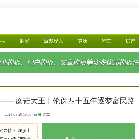
科技
时尚
游戏娱乐
健康
汽车
房产
>
 —— 蘑菇大王丁伦保四十五年逐梦富民路
2026-05-26 19:08
[新闻]
未知
兴农情 江淮沃土
贫寒少年,到驰骋