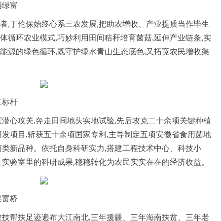
铺绿富
者,丁伦保始终心系三农发展,把助农增收、产业提质当作毕生
体循环农业模式,巧妙利用田间秸秆培育菌菇,延伸产业链条,实
能源的绿色循环,既守护绿水青山生态底色,又拓宽农民增收渠
立标杆
室潜心攻关,奔走田间地头实地试验,先后攻克二十余项关键种植
研发项目,斩获五十余项国家专利,主导制定五项安徽省食用菌地
菌类新品种。依托自身科研实力,搭建工程技术中心、科技小
让实验室里的科研成果,稳稳转化为农民实实在在的经济收益。
架富桥
农技帮扶足迹遍布大江南北,三年援疆、三年海南扶贫、三年老