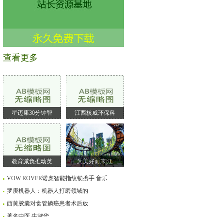
查看更多
星迈康30分钟智
江西核威环保科
教育减负推动英
为美好而来|江
VOW ROVER诺虎智能指纹锁携手 音乐
罗庚机器人：机器人打磨领域的
西黄胶囊对食管鳞癌患者术后放
著名中医 牛淑华