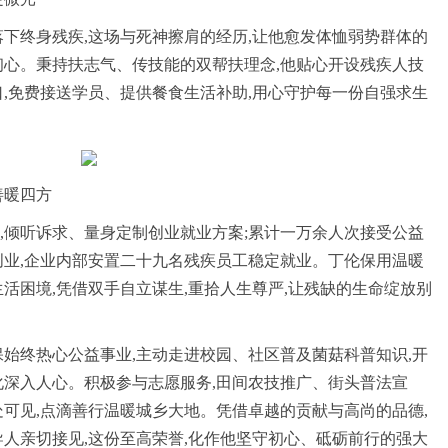
落下终身残疾,这场与死神擦肩的经历,让他愈发体恤弱势群体的
初心。秉持扶志气、传技能的双帮扶理念,他贴心开设残疾人技
口,免费接送学员、提供餐食生活补助,用心守护每一份自强求生
善暖四方
,倾听诉求、量身定制创业就业方案;累计一万余人次接受公益
创业,企业内部安置二十九名残疾员工稳定就业。丁伦保用温暖
活困境,凭借双手自立谋生,重拾人生尊严,让残缺的生命绽放别
保始终热心公益事业,主动走进校园、社区普及菌菇科普知识,开
化深入人心。积极参与志愿服务,田间农技推广、街头普法宣
处可见,点滴善行温暖城乡大地。凭借卓越的贡献与高尚的品德,
导人亲切接见,这份至高荣誉,化作他坚守初心、砥砺前行的强大