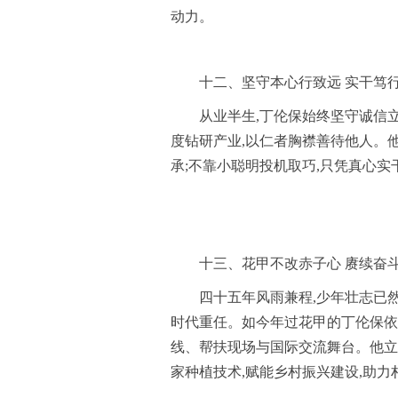
动力。
十二、坚守本心行致远 实干笃
从业半生,丁伦保始终坚守诚信立
度钻研产业,以仁者胸襟善待他人。他
承;不靠小聪明投机取巧,只凭真心实
十三、花甲不改赤子心 赓续奋
四十五年风雨兼程,少年壮志已
时代重任。如今年过花甲的丁伦保依
线、帮扶现场与国际交流舞台。他立
家种植技术,赋能乡村振兴建设,助