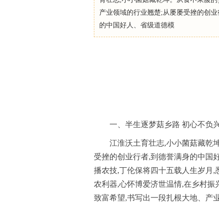
产业领域的行业翘楚;从屡屡受挫的创业
的中国好人、省级道德模
一、半生逐梦菇乡路 初心不负
江淮沃土育壮志,小小菌菇藏乾
受挫的创业行者,到德誉满身的中国
播农技,丁伦保将四十五载人生岁月
农利器,心怀博爱济世温情,在乡村
致富希望,书写出一段扎根大地、产