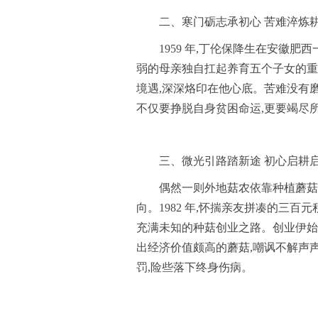
二、寒门砺志承初心 苦难淬炼
1959 年,丁伦保降生在安徽
弱的母亲独自扛起养育五个子女的重
境遇,深深烙印在他心底。苦难没有磨
不仅要挣脱自身贫困命运,更要竭尽
三、微光引路踏新途 初心启耕
偶然一则外地菇农依靠种植蘑菇
向。1982 年,怀揣亲友拼凑的三
充满未知的种菇创业之路。创业伊始
出经济价值颇高的蘑菇,嘲讽不解声声
罚,险些落下终身伤病。