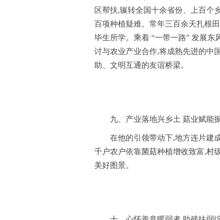
区帮扶,辗转全国十余省份、上百个
百项种植疑难。常年三百余天扎根田
毕生所学。乘着 “一带一路” 发展
讨与农业产业合作,将成熟先进的中
助、文明互通的友谊桥梁。
九、产业落地兴乡土 菇业赋能
在他的引领带动下,地方连片建
千户农户依靠菌菇种植增收致富,村
美好图景。
十、心怀善意暖弱者 助残扶弱