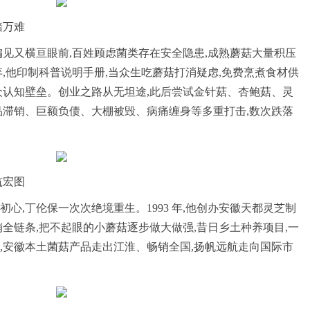
踏万难
偏见又横亘眼前,百姓顾虑菌类存在安全隐患,成熟蘑菇大量积压
,他印制科普说明手册,当众生吃蘑菇打消疑虑,免费烹煮食材供
众认知壁垒。创业之路从无坦途,此后尝试金针菇、杏鲍菇、灵
品滞销、巨额负债、大棚被毁、病痛缠身等多重打击,数次跌落
筑宏图
心,丁伦保一次次绝境重生。1993 年,他创办安徽天都灵芝制
全链条,把不起眼的小蘑菇逐步做大做强,昔日乡土种养项目,一
,安徽本土菌菇产品走出江淮、畅销全国,扬帆远航走向国际市