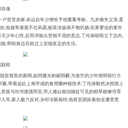
耕农魂
肥西一户贫苦农家,命运自年少便给予他重重考验。九岁痛失父亲,柔
担,低矮草屋遮不住风霜,粗茶淡饭填不饱饥肠,饥寒窘迫的童年
灭少年心性,反而淬炼出坚韧不屈的意志,丁伦保暗暗立下志向,
所能,帮助身边百姓过上安稳富足的生活。
启菇程
脱贫致富的新闻,如同微光刺破阴霾,为迷茫的少年指明前行方
百元积蓄,带着远赴上海学成的食用菌种植技术,丁伦保毅然决然踏上
,质疑与坎坷接踵而至,旁人难以相信随处可见的稻草能够培育
入耳,家人极力反对,乡邻冷眼相待,他甚至因执着创业遭受责