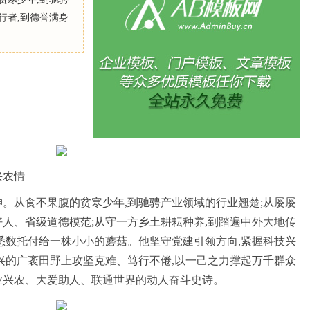
行者,到德誉满身
兴农情
坤。从食不果腹的贫寒少年,到驰骋产业领域的行业翘楚;从屡屡
好人、省级道德模范;从守一方乡土耕耘种养,到踏遍中外大地传
,悉数托付给一株小小的蘑菇。他坚守党建引领方向,紧握科技兴
振兴的广袤田野上攻坚克难、笃行不倦,以一己之力撑起万千群众
业兴农、大爱助人、联通世界的动人奋斗史诗。