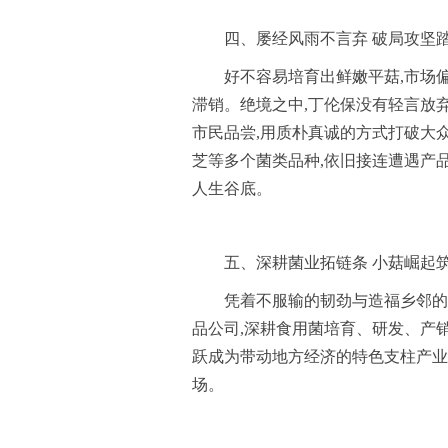
四、屡经风雨不言弃 破局攻坚
好不容易培育出鲜嫩平菇,市场
滞销。绝境之中,丁伦保没有轻言放弃
市民品尝,用质朴真诚的方式打破大
芝等多个菌类品种,依旧接连遭遇产
人生谷底。
五、深耕菌业拓链条 小菇崛起
凭着不服输的韧劲与造福乡邻的初
品公司,深耕食用菌培育、研发、产销
跃成为带动地方经济的特色支柱产业
场。