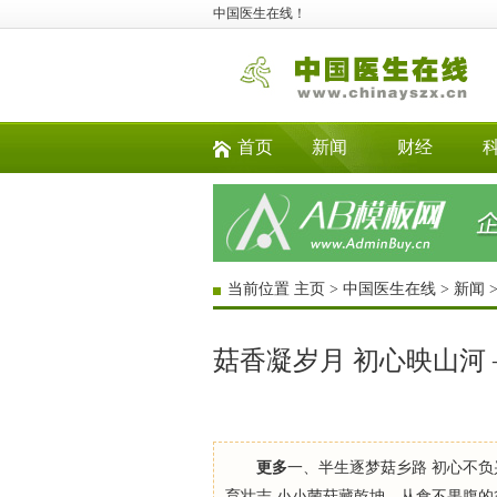
中国医生在线！
首页
新闻
财经
当前位置
主页
>
中国医生在线
>
新闻
菇香凝岁月 初心映山河
更多
一、半生逐梦菇乡路 初心不负
育壮志,小小菌菇藏乾坤。从食不果腹的