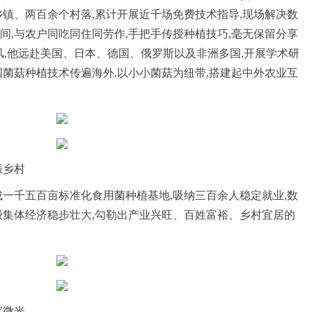
乡镇、两百余个村落,累计开展近千场免费技术指导,现场解决数
间,与农户同吃同住同劳作,手把手传授种植技巧,毫无保留分享
东风,他远赴美国、日本、德国、俄罗斯以及非洲多国,开展学术研
国菌菇种植技术传遍海外,以小小菌菇为纽带,搭建起中外农业互
振乡村
成一千五百亩标准化食用菌种植基地,吸纳三百余人稳定就业,数
级集体经济稳步壮大,勾勒出产业兴旺、百姓富裕、乡村宜居的
绽微光