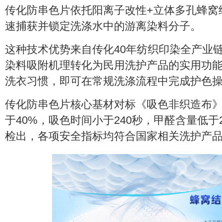
传化防串色片依托阳离子改性+立体多孔蜂窝
速捕获并锁定洗涤水中的游离染料分子。
这种技术优势来自传化40年纺织印染全产业
染料吸附机理转化为民用洗护产品的实用功
洗衣习惯，即可在常规洗涤流程中完成护色
传化防串色片核心基材对标《吸色非织造布
于40%，吸色时间小于240秒，甲醛含量低于2
检出，各项安全指标均符合国家相关洗护产