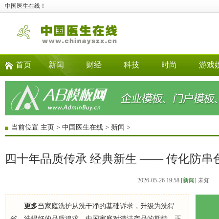
中国医生在线！
首页
新闻
财经
科技
时尚
游戏
当前位置
主页
>
中国医生在线
>
新闻
>
四十年品质传承 经典新生 —— 传化防
2026-05-26 19:58
[新闻]
未知
更多
当家庭洗护从洗干净的基础诉求，升级为洗得
省、洗得好的品质追求，中国家庭对清洁产品的期待，正