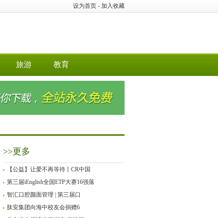
设为首页
-
加入收藏
旅游
教育
>>更多
【公益】让爱不再等待丨CR中国
第三届iEnglish全国ETP大赛16强落
智汇口腔颜面管理 | 第三届口
肽安集团向海中校友会捐赠6