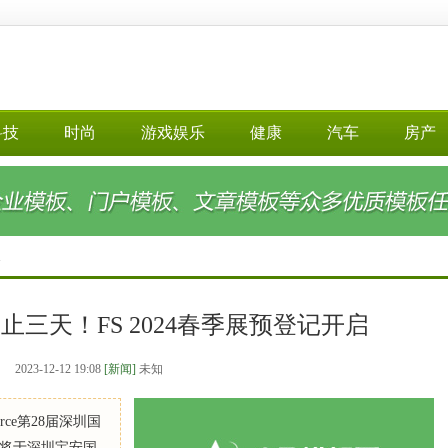
科技
时尚
游戏娱乐
健康
汽车
房产
>
三天！FS 2024春季展预登记开启
2023-12-12 19:08
[新闻]
未知
ource第28届深圳国
）将于深圳宝安国