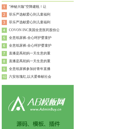
“神秘大咖”空降建瓯！让
菲乐严选献爱心到儿童福利
菲乐严选献爱心到儿童福利
COVON INC美国全意医药股份公
全意纸尿裤-全心呵护婴童护
全意纸尿裤-全心呵护婴童护
直播是禹初妈一天生意的重
直播是禹初妈一天生意的重
全意纸尿裤参加好青年直播
六安玫瑰红,以大爱奉献社会