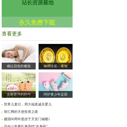
查看更多
难以启齿的尴尬
御用珍瓷—黄地
古树普洱的韵与
呵护青少年足部
世界儿童日，周大福真诚关爱儿
智汇网的天使投资之路
建国60周年悬挂于天安门城楼1
旧金山富豪扎堆寻找“长寿药”