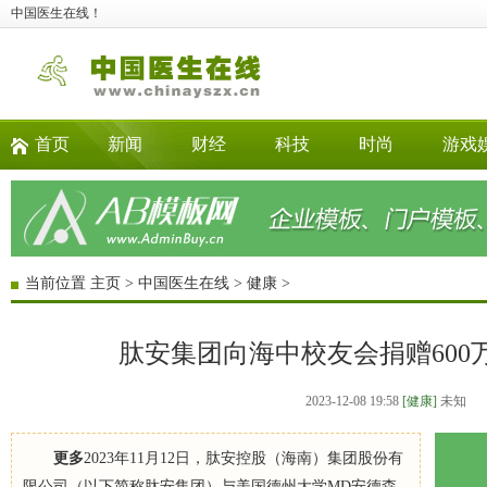
中国医生在线！
首页
新闻
财经
科技
时尚
游戏
当前位置
主页
>
中国医生在线
>
健康
>
肽安集团向海中校友会捐赠600
2023-12-08 19:58
[健康]
未知
更多
2023年11月12日，肽安控股（海南）集团股份有
限公司（以下简称肽安集团）与美国德州大学MD安德森