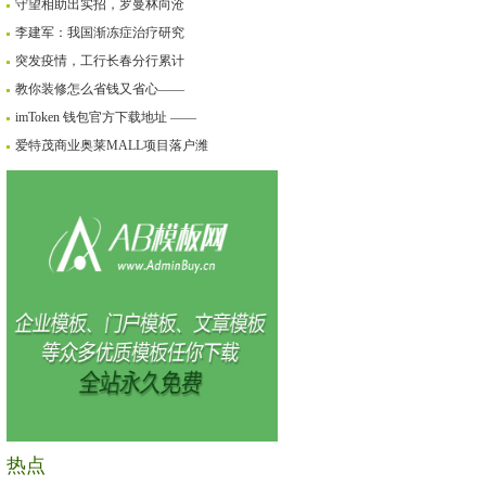
守望相助出实招，罗曼林向沧
李建军：我国渐冻症治疗研究
突发疫情，工行长春分行累计
教你装修怎么省钱又省心——
imToken 钱包官方下载地址 ——
爱特茂商业奥莱MALL项目落户潍
热点