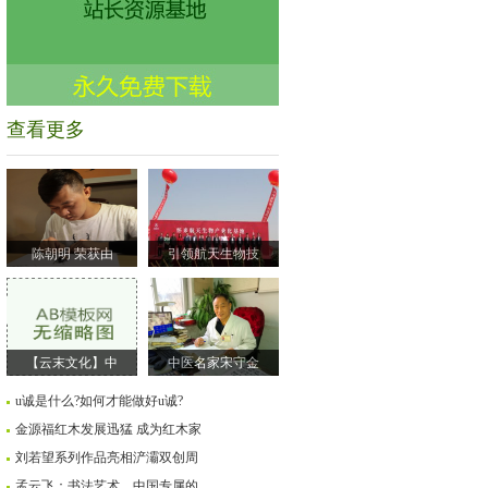
查看更多
陈朝明 荣获由
引领航天生物技
【云末文化】中
中医名家宋守金
u诚是什么?如何才能做好u诚?
金源福红木发展迅猛 成为红木家
刘若望系列作品亮相浐灞双创周
孟云飞：书法艺术，中国专属的