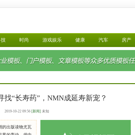
科技
时尚
游戏娱乐
健康
汽车
房产
>
寻找“长寿药”，NMN成延寿新宠？
2019-10-22 09:56
[新闻]
未知
预测的出版读物尤瓦
世界的轰动。书中