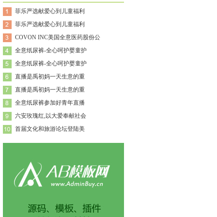
菲乐严选献爱心到儿童福利
菲乐严选献爱心到儿童福利
COVON INC美国全意医药股份公
全意纸尿裤-全心呵护婴童护
全意纸尿裤-全心呵护婴童护
直播是禹初妈一天生意的重
直播是禹初妈一天生意的重
全意纸尿裤参加好青年直播
六安玫瑰红,以大爱奉献社会
首届文化和旅游论坛登陆美