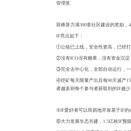
管理奖
双峰算力满300拿社区建设的奖励，
IF亮点如下：
①公链已上线，安全性更高，已经打
②没有ICO没有糖果，没有资金沉
③完全去中心化，全部自动运行，一
④挖矿每天限量产出且每90天减产
者越多则每个参与者获取到的IF越
⑤IF爱好者可以简易地开发基于IF的t
⑥大力发展生态共建，1.5亿枚IF