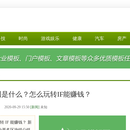
科技
时尚
游戏娱乐
健康
汽车
房产
>
国是什么？怎么玩转IF能赚钱？
2020-09-29 15:50
[新闻]
未知
 IF 能赚钱？ 新
为更多区块链公链