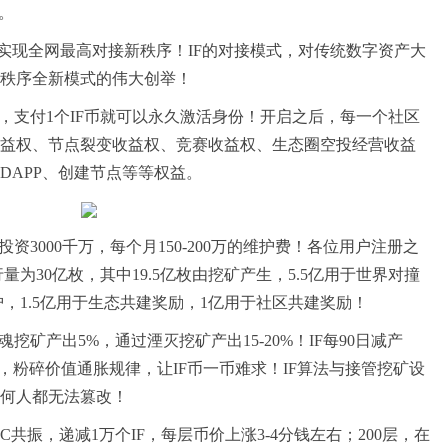
。
利实现全网最高对接新秩序！IF的对接模式，对传统数字资产大
秩序全新模式的伟大创举！
，支付1个IF币就可以永久激活身份！开启之后，每一个社区
益权、节点裂变收益权、竞赛收益权、生态圈空投经营收益
DAPP、创建节点等等权益。
资3000千万，每个月150-200万的维护费！各位用户注册之
量为30亿枚，其中19.5亿枚由挖矿产生，5.5亿用于世界对撞
护，1.5亿用于生态共建奖励，1亿用于社区共建奖励！
魂挖矿产出5%，通过湮灭挖矿产出15-20%！IF每90日减产
，粉碎价值通胀规律，让IF币一币难求！IF算法与接管挖矿设
何人都无法篡改！
个BTC共振，递减1万个IF，每层币价上涨3-4分钱左右；200层，在