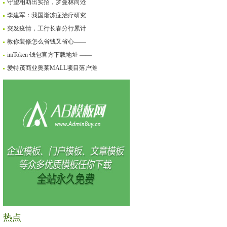
守望相助出实招，罗曼林向沧
李建军：我国渐冻症治疗研究
突发疫情，工行长春分行累计
教你装修怎么省钱又省心——
imToken 钱包官方下载地址 ——
爱特茂商业奥莱MALL项目落户潍
热点