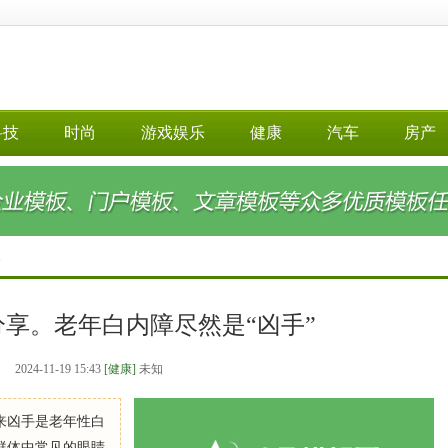
科技
时尚
游戏娱乐
健康
汽车
房产
>
享。老年白内障尽然是“凶手”
2024-11-19 15:43
[健康]
未知
来凶手是老年性白
群体中常见的眼睛