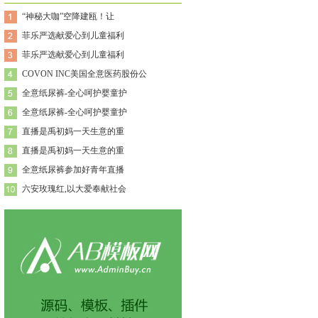
“神秘大咖”空降建瓯！让
菲乐严选献爱心到儿童福利
菲乐严选献爱心到儿童福利
COVON INC美国全意医药股份公
全意纸尿裤-全心呵护婴童护
全意纸尿裤-全心呵护婴童护
直播是禹初妈一天生意的重
直播是禹初妈一天生意的重
全意纸尿裤参加好青年直播
六安玫瑰红,以大爱奉献社会