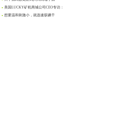
美国LUCKY矿机商城公司CEO专访：
想要温和刺激小，就选速驭碘干