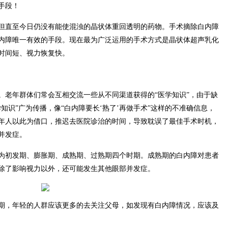
手段！
但直至今日仍没有能使混浊的晶状体重回透明的药物。手术摘除白内障
内障唯一有效的手段。现在最为广泛运用的手术方式是晶状体超声乳化
时间短、视力恢复快。
。老年群体们常会互相交流一些从不同渠道获得的“医学知识”，由于缺
知识”广为传播，像“白内障要长‘熟了’再做手术”这样的不准确信息，
年人以此为借口，推迟去医院诊治的时间，导致耽误了最佳手术时机，
并发症。
为初发期、膨胀期、成熟期、过熟期四个时期。成熟期的白内障对患者
除了影响视力以外，还可能发生其他眼部并发症。
期，年轻的人群应该更多的去关注父母，如发现有白内障情况，应该及