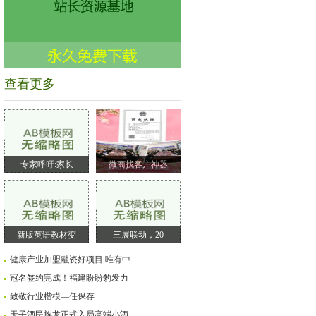
查看更多
专家呼吁:家长
微商找客户神器
新版英语教材变
三展联动，20
健康产业加盟融资好项目 唯有中
冠名签约完成！福建盼盼豹发力
致敬行业楷模—任保存
天子酒民族龙正式入局高端小酒