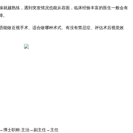
实操就越熟练，遇到突发情况也能从容面，临床经验丰富的医生一般会有
障。
是否能做近视手术、适合做哪种术式、有没有禁忌症、评估术后视觉效
士→博士职称:主治→副主任→主任