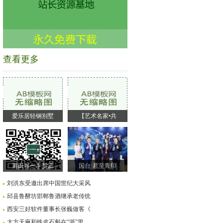
查看更多
爱乐居轻钢别墅
【艺术名家•共
莆田鞋一手货源
国台·君至青印
刘洪东受邀出席中国世纪大采风
邱县鲁酵坊邯郸鲁酒继承老传统
西安三好软件董事长张巍做客《
大方天麻和铁皮石斛在“浙”里