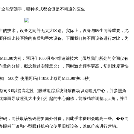
选“全能型选手，哪种术式都会但是不精通的医生
生的技术，设备之间并无太大区别。实际上，设备与医生同等重要，尤
要仔细比较医院的资质和手术设备。下面我们将不同设备进行对比，为
司MEL90为例：阿玛仕1050具备7维追踪技术（虽然我们所处的空间仅有
维向量的分解，概念胜过实际意义），同时激光频率更高，切割速度更快
如：500度-使用阿玛仕1050比蔡司MEL90快0.5秒）
加蔡司3.0以提高定性（眼球追踪系统能够自动识别瞳孔中心，并参照角
豫而导致瞳孔大小变化引起的中心偏移，能够精准调整appa角，并且
密码，而获取该密码需要额外付费，因此手术费用会略高一些。��而
多眼科门诊和小型眼科机构仅使用旧版设备，以低价来进行营销。