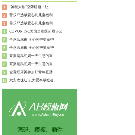
“神秘大咖”空降建瓯！让
菲乐严选献爱心到儿童福利
菲乐严选献爱心到儿童福利
COVON INC美国全意医药股份公
全意纸尿裤-全心呵护婴童护
全意纸尿裤-全心呵护婴童护
直播是禹初妈一天生意的重
直播是禹初妈一天生意的重
全意纸尿裤参加好青年直播
六安玫瑰红,以大爱奉献社会