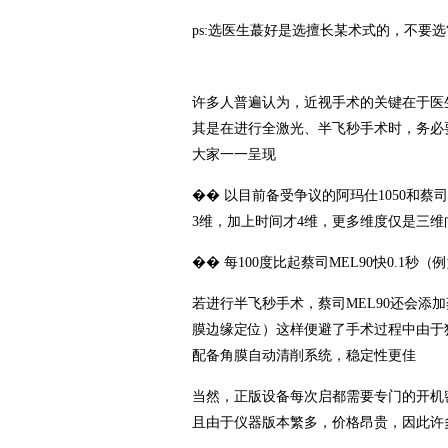
ps:选医生蕞好是选擅长某术式的，不要
许多人普遍认为，近视手术的关键在于医
其是在进行全激光、半飞秒手术时，务必
大家一一呈现️
�� 以目前备受争议的阿玛仕1050和蔡
3维，加上时间才4维，更多维度仅是三
�� 每100度比起蔡司MEL90快0.1秒（例
若进行半飞秒手术，蔡司MEL90还会添
膜边缘定位）这样便避了手术过程中由于犹
配备角膜自动清削系统，稳定性更佳
当然，正版设备每次启都需要专门的开机
且由于仪器版本繁多，价格昂贵，因此许