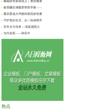
癫痫病专家徐国卫｜勇担健康
备受瞩目满载荣誉医学家——
重庆爱成大坪眼科医院徐智勇
守护美好生活，从一份保障开
百年古方传承 ---张延德院士
当代名医——薛应中
热点