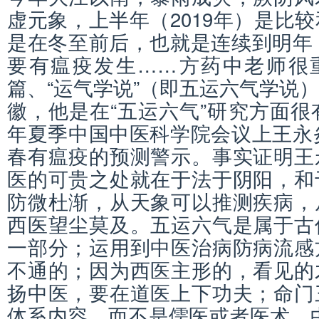
虚元象，上半年（2019年）是比
是在冬至前后，也就是连续到明年（
要有瘟疫发生……方药中老师很重
篇、“运气学说”（即五运六气学说
徽，他是在“五运六气”研究方面很有
年夏季中国中医科学院会议上王永炎
春有瘟疫的预测警示。事实证明王
医的可贵之处就在于法于阴阳，和
防微杜渐，从天象可以推测疾病，
西医望尘莫及。五运六气是属于古
一部分；运用到中医治病防病流感
不通的；因为西医主形的，看见的
扬中医，要在道医上下功夫；命门
体系内容，而不是儒医或者医术，中医