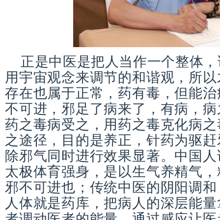
正是中医是把人当作一个整体，
用宇宙观念来调节的和谐观，所以
存在也属于正常，药有毒，但能治
不可进，邪足了病来了，有病，病
药之毒病受之，用药之毒克化病之
之途径，目的是养正，针药为驱赶
除邪气同时进行效果显著。中国人
太极体育强身，是以生气养精气，
邪不可进也；传统中医的阴阳调和
人体就是药库，把病人的深层能量
者调动医者的能量，通过感应让医