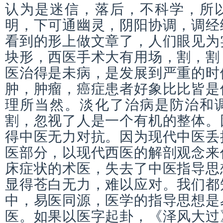
认为是迷信，落后，不科学，所
明，下可通幽灵，阴阳协调，调经
看到的形上做文章了，人们眼见为
块形，西医手术大有用场，割，割
医治得是未病，是发展到严重的时
肿，肿瘤，癌症患者好象比比皆是
理所当然。淡化了治病是防治和
割，忽视了人是一个有机的整体。
得中医无力对抗。因为现代中医丢
医部分，以现代西医的解剖观念来
床症状的术医，失去了中医指导思
显得苍白无力，难以应对。我们都
中，易医同源，医学的指导思想是
医。如果以医字起卦，《泽风大过