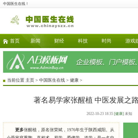
中国医生在线！
首页
新闻
财经
科技
时尚
游戏
当前位置
主页
>
中国医生在线
>
健康
>
著名易学家张醒植 中医发展之路
2022-10-23 18:35
[健康]
未知
更多
张醒植，原名张荣斌，1976年生于陕西咸阳。从
小受家庭熏陶，喜相术、易学、爱佛学、道学；是一名中