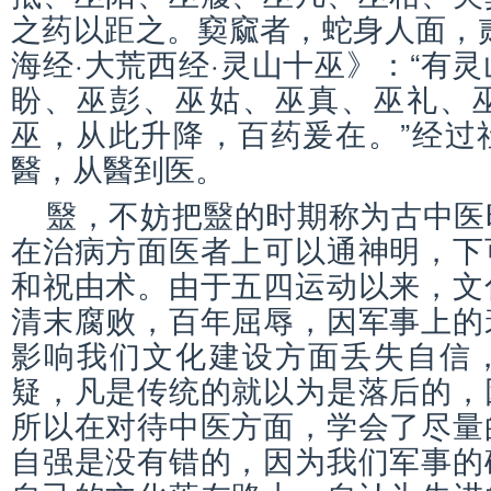
之药以距之。窫窳者，蛇身人面，
海经·大荒西经·灵山十巫》：“有
盼、巫彭、巫姑、巫真、巫礼、
巫，从此升降，百药爰在。”经过
醫，从醫到医。
毉，不妨把毉的时期称为古中医
在治病方面医者上可以通神明，下
和祝由术。由于五四运动以来，文
清末腐败，百年屈辱，因军事上的
影响我们文化建设方面丢失自信
疑，凡是传统的就以为是落后的，
所以在对待中医方面，学会了尽量
自强是没有错的，因为我们军事的