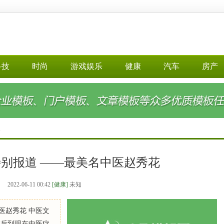
科技
时尚
游戏娱乐
健康
汽车
房产
>
别报道 ——最美名中医赵秀花
2022-06-11 00:42
[健康]
未知
医赵秀花 中医文
落后到现在中医疗