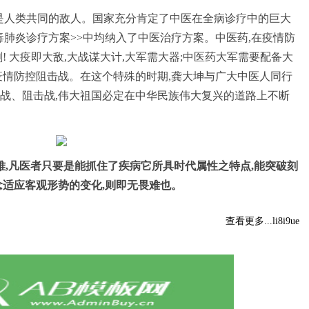
病毒是人类共同的敌人。国家充分肯定了中医在全病诊疗中的巨大
毒肺炎诊疗方案>>中均纳入了中医治疗方案。中医药,在疫情防
! 大疫即大敌,大战谋大计,大军需大器;中医药大军需要配备大
疫情防控阻击战。在这个特殊的时期,龚大坤与广大中医人同行
战、阻击战,伟大祖国必定在中华民族伟大复兴的道路上不断
难,凡医者只要是能抓住了疾病它所具时代属性之特点,能突破刻
念适应客观形势的变化,则即无畏难也。
查看更多...li8i9ue