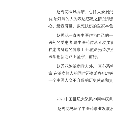
赵秀花医风高洁、心怀大爱,她
费,治好病的人为表达感激之情,送钱
心、悬壶济世、救死扶伤的医家本色
赵秀花一直将中医作为自己的一
医药的受惠者,是中医药传承者,更要
在患者身边的健康卫士,使命光荣,责
医学创新之路上坚守、前行。
赵秀花除治病救人外,一直心系
索,在治病救人的同时还身兼多职,
一个中医人义不容辞的历史使命和责
2020中国世纪大采风20周年庆典
赵秀花见证了中医药事业发展,她勇