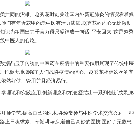
场人类共同的灾难。赵秀花时刻关注国内外新冠肺炎的情况看着媒
,他们有年近花甲的老中医有活力满满,赵秀花的内心无比激动,
知识为祖国出力千言万语只凝结成一句话“平安回来”这是赵秀
线中医人的心愿。
数据凸显了传统的中医药在疫情中的重要作用展现了传统中医
同时也极大地增强了人们战胜疫情的信心。赵秀花相信这次的实
,依然好使、管用并且经济易行。
学理论和实践应用,创新理念和方法,凝结出一系列创新成果,形
拜师学艺,提高自己的医术,并经常参与中医学术交流会,向一些
路上日夜求索、辛勤耕耘,凭着自己高妙的医技,医好了无数患