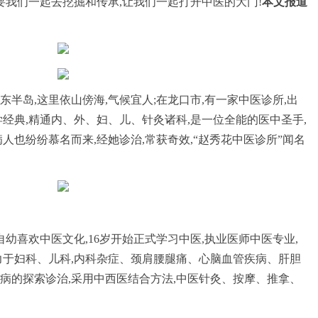
要我们一起去挖掘和传承,让我们一起打开中医的大门!
本文报道
半岛,这里依山傍海,气候宜人;在龙口市,有一家中医诊所,出
经典,精通内、外、妇、儿、针灸诸科,是一位全能的医中圣手,
人也纷纷慕名而来,经她诊治,常获奇效,“赵秀花中医诊所”闻名
,自幼喜欢中医文化,16岁开始正式学习中医,执业医师中医专业,
致力于妇科、儿科,内科杂症、颈肩腰腿痛、心脑血管疾病、肝胆
病的探索诊治,采用中西医结合方法,中医针灸、按摩、推拿、
。