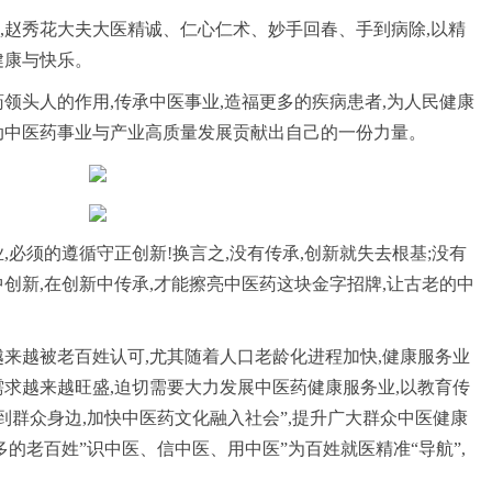
,赵秀花大夫大医精诚、仁心仁术、妙手回春、手到病除,以精
健康与快乐。
领头人的作用,传承中医事业,造福更多的疾病患者,为人民健康
动中医药事业与产业高质量发展贡献出自己的一份力量。
,必须的遵循守正创新!换言之,没有传承,创新就失去根基;没有
创新,在创新中传承,才能擦亮中医药这块金字招牌,让古老的中
越来越被老百姓认可,尤其随着人口老龄化进程加快,健康服务业
需求越来越旺盛,迫切需要大力发展中医药健康服务业,以教育传
到群众身边,加快中医药文化融入社会”,提升广大群众中医健康
多的老百姓”识中医、信中医、用中医”为百姓就医精准“导航”,