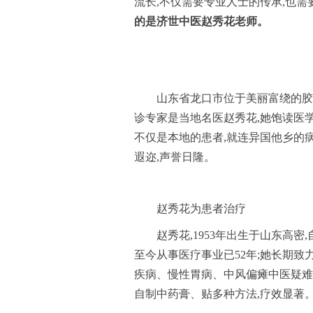
流长,不仅需要专业人士的传承,也需
的是济世中医
赵秀花
老师。
山东省龙口市位于美丽富绕的胶东
诊专家是当地名医赵秀花,她饱读医学
不仅是本地的患者,就连异国他乡的病
遐迩,声誉日隆。
赵秀花为患者治疗
赵秀花,1953年出生于山东高密
至今从事医疗事业已52年;她长期
疾病、慢性胃病、中风偏瘫中医疑难
自制中药膏、贴多种方法,疗效显著