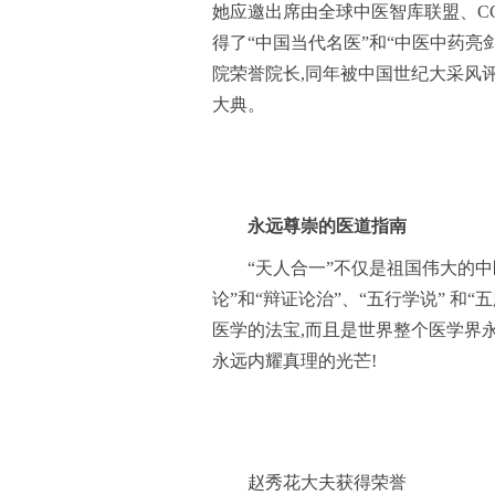
她应邀出席由全球中医智库联盟、CC
得了“中国当代名医”和“中医中药亮剑
院荣誉院长,同年被中国世纪大采风评为
大典。
永远尊崇的医道指南
“天人合一”不仅是祖国伟大的中
论”和“辩证论治”、“五行学说” 和
医学的法宝,而且是世界整个医学界
永远内耀真理的光芒!
赵秀花大夫获得荣誉