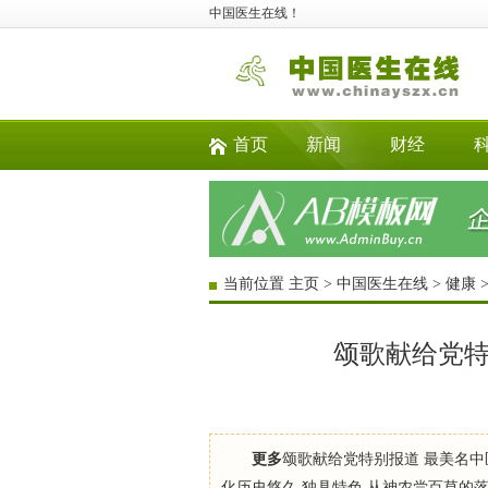
中国医生在线！
首页
新闻
财经
当前位置
主页
>
中国医生在线
>
健康
颂歌献给党特
更多
颂歌献给党特别报道 最美名中
化历史悠久,独具特色,从神农尝百草的