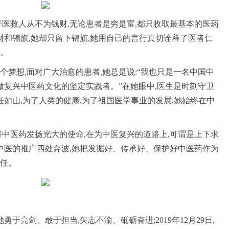
行医救人从不为钱财,无论患者是穷是富,都只收取最基本的医药
财和锦旗,她却只留下锦旗,她用自己的言行真切诠释了医者仁
。
个梦想,面对广大治愈的患者,她总是说:“我也只是一名中国中
做复兴中医药文化的坚定实践者。”在她眼中,医生是时刻守卫
任如山,为了人类的健康,为了祖国医学事业的发展,她始终在中
将中医药发扬光大的使命,在为中医复兴的道路上,可谓是上下求
为中医的推广四处奔波,她把发掘好、传承好、保护好中医药作为
任。
于亮剑、敢于担当,矢志不渝、砥砺奋进;2019年12月29日,