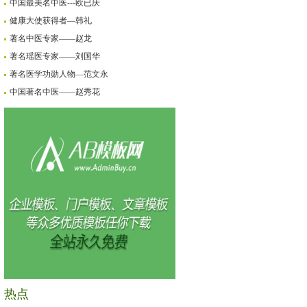
中国最美名中医---欧已庆
健康大使获得者—韩礼
著名中医专家——赵龙
著名瑶医专家——刘国华
著名医学功勋人物—范文永
中国著名中医——赵秀花
热点