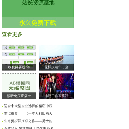
查看更多
物联网要过“等
花样庆端午，金
倾听免疫疾病专
沛翎工作室将秋
适合中大型企业选择的精密冲压
重点推荐——《一本万利四福天
生肖贺岁酒扛鼎之作——勇士的
百年华诞 盛世典藏｜当代书画名