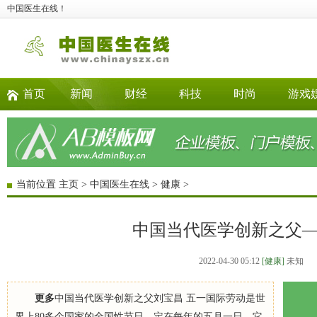
中国医生在线！
首页
新闻
财经
科技
时尚
游戏
当前位置
主页
>
中国医生在线
>
健康
>
中国当代医学创新之父
2022-04-30 05:12
[健康]
未知
更多
中国当代医学创新之父刘宝昌 五一国际劳动是世
界上80多个国家的全国性节日。定在每年的五月一日。它