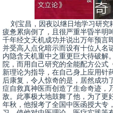
刘宝昌，因夜以继日地学习研究
疲惫累病倒了，且很严重半昏半明
千年经文天机成功并说出万年预言
并受高人点化暗示而设有十位人名
内隐含天机重中之重更巨大待破解
院，而用自己研究的全能配方公式
新理论为指导，在自己身上应用针
后康复，令人惊奇的是，居然成功
症自救真神医而创造了生命奇迹，
敌。此事极大地鼓舞了他，为了更好
年秋，他报考了全国中医函授大专
习，使他对中医理论、医疗实践等