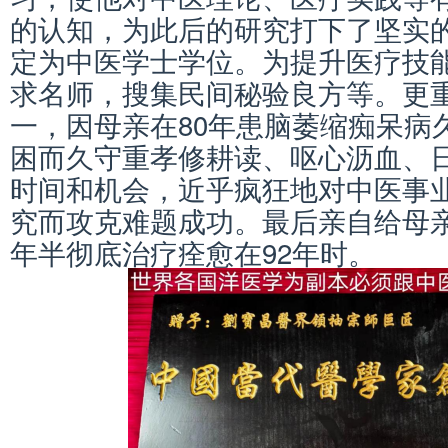
的认知，为此后的研究打下了坚实
定为中医学士学位。为提升医疗技
求名师，搜集民间秘验良方等。更
一，因母亲在80年患脑萎缩痴呆病
困而久守重孝修耕读、呕心沥血、
时间和机会，近乎疯狂地对中医事
究而攻克难题成功。最后亲自给母
年半彻底治疗痊愈在92年时。