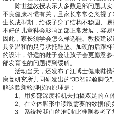
陈世益教授表示大多数足部问题其实
不良健康习惯有关，且家长常常会忽视了0
生长成型期，给孩子穿了结构不稳固、易
不好的儿童鞋会影响足部正常发展，容易
因此，家长须学会怎么样选鞋。教授建议
具备温和的足弓承托鞋垫、加硬的后跟杯
的设计，舒适的鞋子会让孩子会更愿意参
部发育性的问题得到缓解。
活动当天，还发布了江博士健康鞋携
康复研究所共同研发出的“3D智能验脚仪
解这款新验脚仪的原理是：
1、用多部深度相机去拍摄双足的立
2、在立体脚形中读取需要的数据(例如
3、系统按我们的准则(此准则参考了复