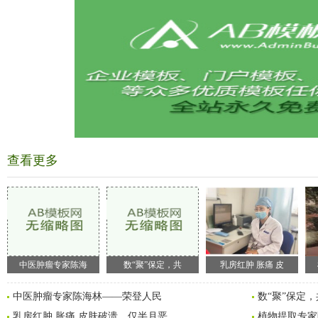
查看更多
中医肿瘤专家陈海
数“聚”保定，共
乳房红肿 胀痛 皮
中医肿瘤专家陈海林——荣登人民
数“聚”保定
乳房红肿 胀痛 皮肤破溃，仅半月恶
植物提取专家