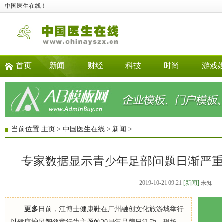
中国医生在线！
首页
新闻
财经
科技
时尚
游戏
当前位置
主页
>
中国医生在线
>
新闻
>
专家数据显示青少年足部问题日渐严
2019-10-21 09:21
[新闻]
未知
更多
日前，江博士健康鞋在广州融创文化旅游城举行
以健康护足智领童行为主题的20周年品牌日活动。现场，