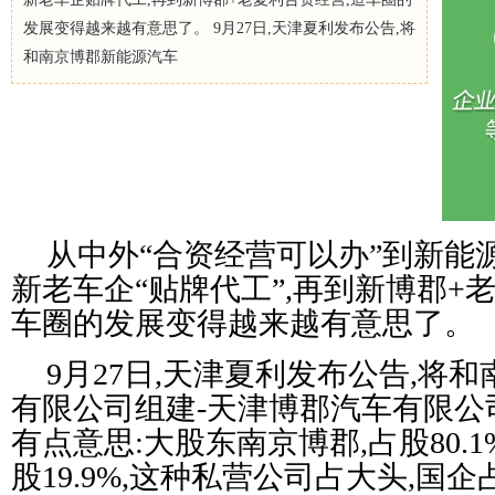
发展变得越来越有意思了。 9月27日,天津夏利发布公告,将
和南京博郡新能源汽车
从中外“合资经营可以办”到新能
新老车企“贴牌代工”,再到新博郡+老
车圈的发展变得越来越有意思了。
9月27日,天津夏利发布公告,将
有限公司组建-天津博郡汽车有限公
有点意思:大股东南京博郡,占股8
0.1
股1
9.9
%,这种私营公司占大头,国