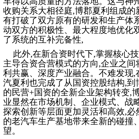
车得以高质量的方法落地。这与神
收购关系大相径庭,博郡夏利组成的
有打破了双方原有的研发和生产体系
动双方的积极性、最大程度地优化
了系统的互补完备性,
此外,在新合资时代下,掌握核心
主导合资合营模式的方向,企业之间
利共赢、深度产业融合。不难发现,
汽夏利也完成了从国资控股结构,到
的民营+国资的全新企业架构
转变,
业显然在市场机制、企业模式、战
探索创新等层面更加灵活和高效
,
必
的
老汽车生产基地
带来全新的
碰撞
望。