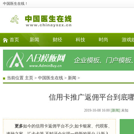
中国医生在线！
首页
新闻
财经
科技
时尚
游戏
当前位置
主页
>
中国医生在线
>
新闻
>
信用卡推广返佣平台到底
2019-10-08 16:00
[新闻]
未知
更多
如今的信用卡返佣平台不少,如卡银家、代呗客、
速融之家、汇卡卡等,不时还会出现一些新的平台,让新入