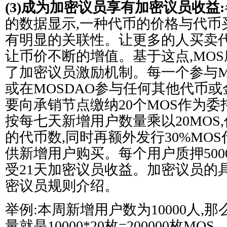
(3)成为加密议员享有加密议员收益:
的数据显示,一种代币的价格与代币
有明显的关联性。让更多的人买卖
让币价不断的增值。基于这点,MO
了加密议员激励机制。每一个参与M
或在MOSDAO参与任何其他代币或
要向承销节点缴纳20个MOS作为委托
按每七天新增用户数量乘以20MOS
的代币数,同时再额外发行30%MO
供新增用户购买。每个用户质押500
受21天加密议员收益。加密议员的
密议员规则介绍。
举例:本周新增用户数为10000人,
量就是10000*20枚=200000枚M