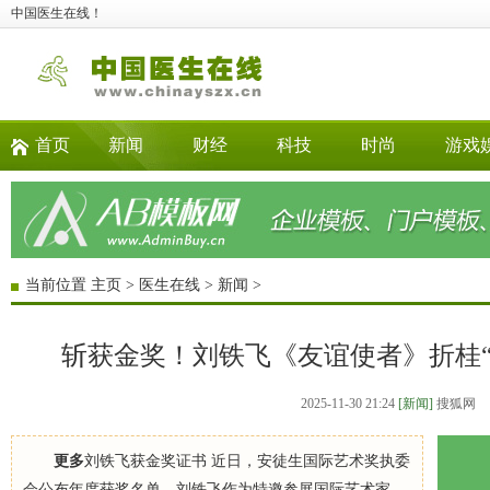
中国医生在线！
首页
新闻
财经
科技
时尚
游戏
当前位置
主页
>
医生在线
>
新闻
>
斩获金奖！刘铁飞《友谊使者》折桂“
2025-11-30 21:24
[新闻]
搜狐网
更多
刘铁飞获金奖证书 近日，安徒生国际艺术奖执委
会公布年度获奖名单，刘铁飞作为特邀参展国际艺术家，