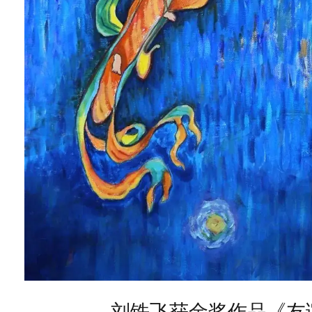
刘铁飞获金奖作品《友