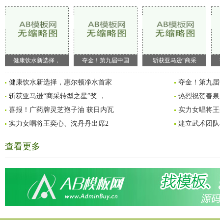
健康饮水新选择，
夺金！第九届中国
斩获亚马逊“商采
健康饮水新选择，惠尔顿净水首家
夺金！第九届
斩获亚马逊“商采转型之星”奖 ，
热烈祝贺春泉
喜报！广药牌灵芝孢子油 获日内瓦
实力女唱将王
实力女唱将王奕心、沈丹丹出席2
建立武术团队
查看更多