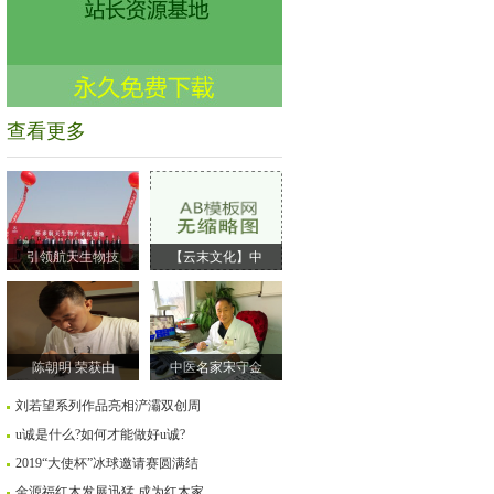
查看更多
引领航天生物技
【云末文化】中
陈朝明 荣获由
中医名家宋守金
刘若望系列作品亮相浐灞双创周
u诚是什么?如何才能做好u诚?
2019“大使杯”冰球邀请赛圆满结
金源福红木发展迅猛 成为红木家