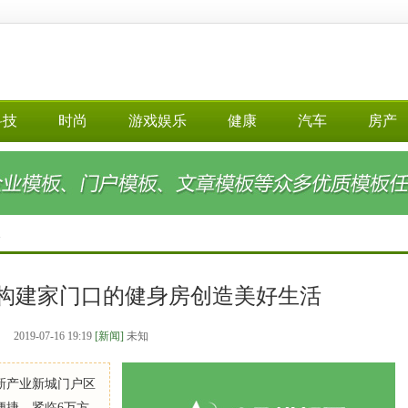
科技
时尚
游戏娱乐
健康
汽车
房产
>
构建家门口的健身房创造美好生活
2019-07-16 19:19
[新闻]
未知
新产业新城门户区
便捷。紧临6万方