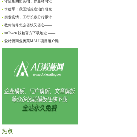
守望相助出实招，罗曼林向沧
李建军：我国渐冻症治疗研究
突发疫情，工行长春分行累计
教你装修怎么省钱又省心——
imToken 钱包官方下载地址 ——
爱特茂商业奥莱MALL项目落户潍
热点