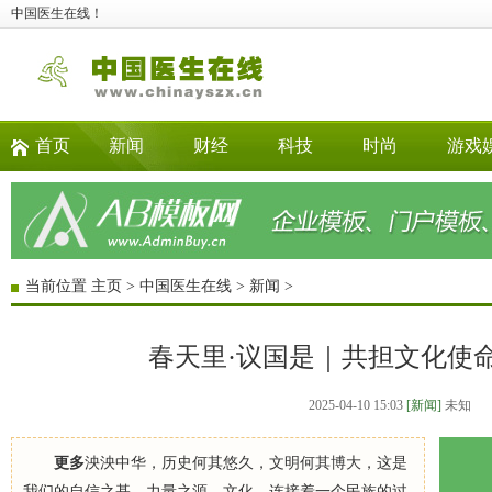
中国医生在线！
首页
新闻
财经
科技
时尚
游戏
当前位置
主页
>
中国医生在线
>
新闻
>
春天里·议国是｜共担文化使
2025-04-10 15:03
[新闻]
未知
更多
泱泱中华，历史何其悠久，文明何其博大，这是
我们的自信之基、力量之源。文化，连接着一个民族的过