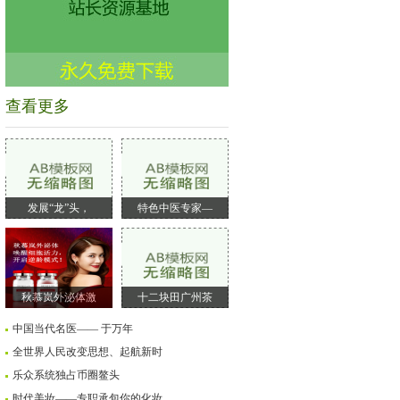
查看更多
发展“龙”头，
特色中医专家—
秋慕岚外泌体激
十二块田广州茶
中国当代名医—— 于万年
全世界人民改变思想、起航新时
乐众系统独占币圈鳌头
时代美妆——专职承包你的化妆