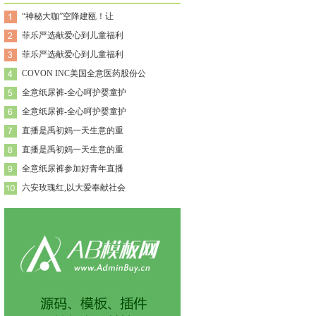
“神秘大咖”空降建瓯！让
菲乐严选献爱心到儿童福利
菲乐严选献爱心到儿童福利
COVON INC美国全意医药股份公
全意纸尿裤-全心呵护婴童护
全意纸尿裤-全心呵护婴童护
直播是禹初妈一天生意的重
直播是禹初妈一天生意的重
全意纸尿裤参加好青年直播
六安玫瑰红,以大爱奉献社会