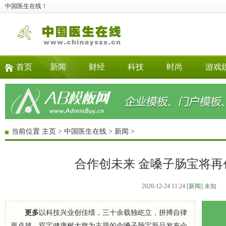
中国医生在线！
首页
新闻
财经
科技
时尚
游戏
当前位置
主页
>
中国医生在线
>
新闻
>
合作创未来 金嗓子肠宝将再
2020-12-24 11:24
[新闻]
未知
更多
以科技兴业创佳绩，三十余载独屹立，拼搏自律
更卓越，双宝健康树大旗为主题的金嗓子肠宝新品发布会