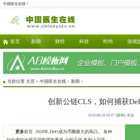
中国医生在线！
首页
新闻
财经
科技
时尚
游戏
当前位置
主页
>
中国医生在线
>
新闻
>
创新公链CLS，如何捕获De
2020-08-28 09:07
[新闻]
未知
更多
前言: 2020年,DeFi成为币圈最大的风口。 各种
DeFi项目出现不同程度的暴涨,少则几倍,多则上百倍。