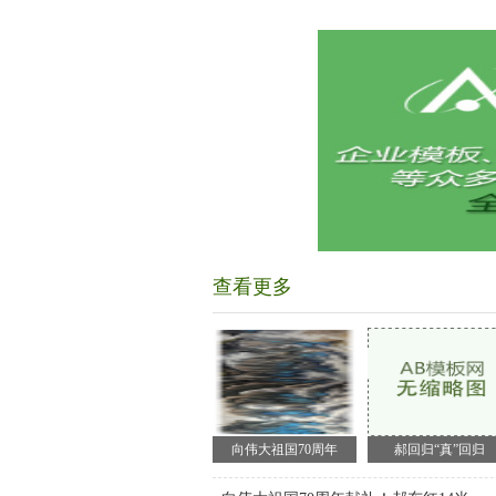
查看更多
向伟大祖国70周年
郝回归“真”回归