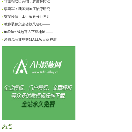
守望相助出实招，罗曼林向沧
李建军：我国渐冻症治疗研究
突发疫情，工行长春分行累计
教你装修怎么省钱又省心——
imToken 钱包官方下载地址 ——
爱特茂商业奥莱MALL项目落户潍
热点