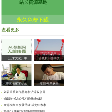
查看更多
【云末文化】中
引领航天生物技
中医名家宋守金
陈朝明 荣获由
刘若望系列作品亮相浐灞双创周
u诚是什么?如何才能做好u诚?
金源福红木发展迅猛 成为红木家
2019“大使杯”冰球邀请赛圆满结