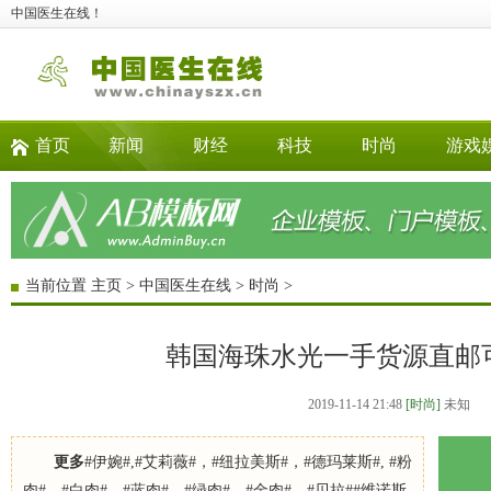
中国医生在线！
首页
新闻
财经
科技
时尚
游戏
当前位置
主页
>
中国医生在线
>
时尚
>
韩国海珠水光一手货源直邮
2019-11-14 21:48
[时尚]
未知
更多
#伊婉#,#艾莉薇#，#纽拉美斯#，#德玛莱斯#, #粉
肉#，#白肉#，#蓝肉#，#绿肉#，#金肉#，#贝拉##维诺斯