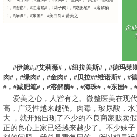
#，#德彩#，#红溶脂#，#莉子肉#，#减肥笔#，#溶解酶
#，#海珠#，#东国#，#美白针# 爱美之
#伊婉#,#艾莉薇#，#纽拉美斯#，#德玛莱斯
肉#，#绿肉#，#金肉#，#贝拉##维诺斯#，#
#，#减肥笔#，#溶解酶#，#海珠#，#东国#，
爱美之心，人皆有之。微整医美在现
高，广泛性越来越强。肉毒，玻尿酸，水
大 ，就开始出现了不少的不良商家贩卖
正的良心上家已经越来越少了。不少妹子