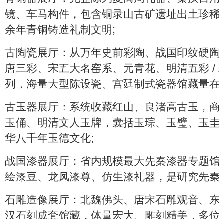
镜、车马构件，包含铜录山古矿遗址出土珍
余年青铜铸造礼制文明;
古陶瓷展厅：从万年史前彩陶、战国印纹硬
唐三彩、宋五大名窑系、元青花、明清五彩 / 
列，海量大型陈设瓷、宫廷制式瓷器馆藏量在
古玉器展厅：系统收藏红山、良渚高古玉，
玉俑、明清文人玉牌，囊括玉琮、玉璧、玉
华八千年玉德文化;
战国漆器展厅：省内规模最大先秦漆器专题
绘漆豆、龙凤漆尊、仿生漆礼器，是研究先秦
石雕造像展厅：北魏佛头、唐宋石雕观音、
汉石刻成套馆藏，体量宏大、雕刻精美，多