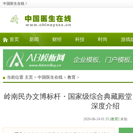
中国医生在线！
首页
新闻
财经
科技
时尚
游戏
当前位置
主页
>
中国医生在线
>
教育
>
岭南民办文博标杆・国家级综合典藏殿堂 
深度介绍
2026-06-24 01:35
[教育]
未知