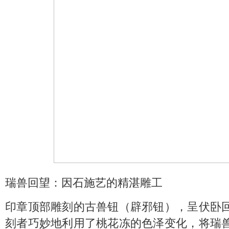
瑞兽回望：因石施艺的精湛雕工
印章顶部雕刻的古兽钮（辟邪钮），呈伏卧
刻者巧妙地利用了桃花冻的色泽变化，将瑞