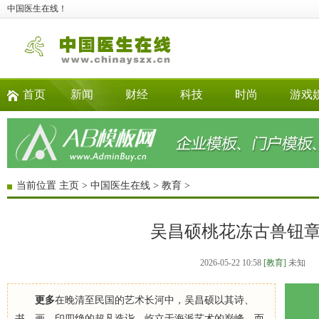
中国医生在线！
首页
新闻
财经
科技
时尚
游戏
当前位置
主页
>
中国医生在线
>
教育
>
吴昌硕桃花冻古兽钮
2026-05-22 10:58
[教育]
未知
更多
在晚清至民国的艺术长河中，吴昌硕以其诗、
书、画、印四绝的超凡造诣，屹立于海派艺术的巅峰。而