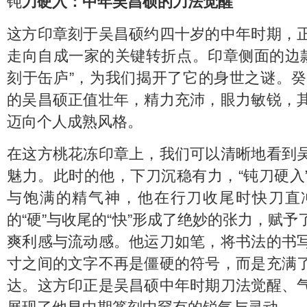
钝
刀硬入：中年吴昌硕的刀法觉醒
这方印章刻于吴昌硕约四十岁的中年时期，
走向自成一家的关键转折点。印章侧面的边款
刻于缶庐”，为我们揭开了它的身世之谜。癸
的吴昌硕正值壮年，精力充沛，眼力敏锐，
迈向个人成熟风格。
在这方桃花冻印章上，我们可以清晰地看到
魅力。此时的他，下刀沉稳有力，“钝刀硬入
与饱满的精气神，他在行刀收尾时快刀直
的“硬”与收尾的“快”形成了绝妙的张力，赋
爽利感与流动感。他运刀如笔，将书法的书
寸之间的文字不再是僵硬的符号，而是充满
达。这方印正是吴昌硕中年时期刀法觉醒、