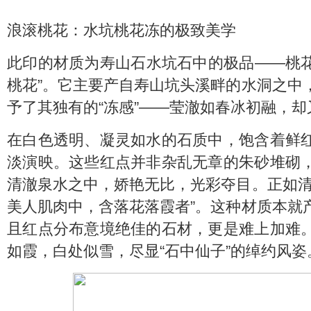
浪滚桃花：水坑桃花冻的极致美学
此印的材质为寿山石水坑石中的极品——桃花
桃花”。它主要产自寿山坑头溪畔的水洞之中
予了其独有的“冻感”——莹澈如春冰初融，
在白色透明、凝灵如水的石质中，饱含着鲜
淡演映。这些红点并非杂乱无章的朱砂堆砌
清澈泉水之中，娇艳无比，光彩夺目。正如清
美人肌肉中，含落花落霞者”。这种材质本就
且红点分布意境绝佳的石材，更是难上加难
如霞，白处似雪，尽显“石中仙子”的绰约风姿