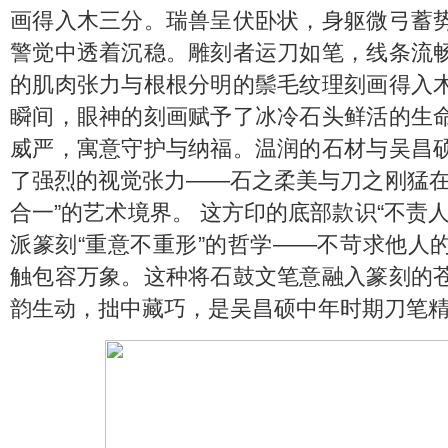
画得入木三分。瑞兽呈伏卧状，身躯微弓蓄
警觉中透着沉稳。雕刻者运刀如笔，线条流
的肌肉张力与根根分明的鬃毛纹理刻画得入
瞬间，眼神的刻画赋予了冰冷石头鲜活的生
威严，寓意守护与纳福。温润的石材与吴昌
了强烈的视觉张力——石之柔美与刀之刚猛在
合一”的艺术境界。 这方印的底部款识“不责
派篆刻“重意不重形”的哲学——不苛求他人
触包容万象。这种将石鼓文笔意融入篆刻的
韵生动，拙中藏巧，是吴昌硕中年时期刀笔