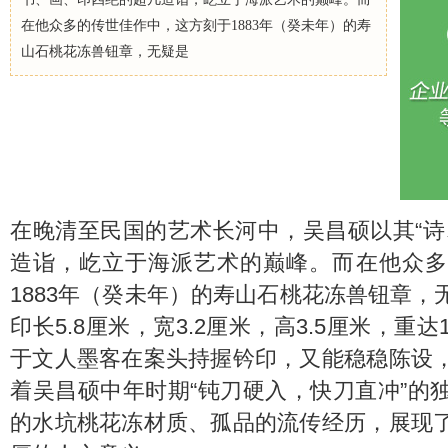
在他众多的传世佳作中，这方刻于1883年（癸未年）的寿
山石桃花冻兽钮章，无疑是
在晚清至民国的艺术长河中，吴昌硕以其“诗
造诣，屹立于海派艺术的巅峰。而在他众多
1883年（癸未年）的寿山石桃花冻兽钮章
印长5.8厘米，宽3.2厘米，高3.5厘米，重
于文人墨客在案头持握钤印，又能稳稳陈设
着吴昌硕中年时期“钝刀硬入，快刀直冲”的
的水坑桃花冻材质、孤品的流传经历，展现