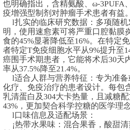
也明确指出，含精氨酸、ω-3PUF
疫增强型制剂对肿瘤手术患者有益
l扎实的临床研究数据：多项随机
明，使用速愈素可将严重口腔黏膜
食的45%显著降低至16%。在特定
者特定T免疫细胞水平从9%提升至1
癌围手术期患者，它能将术后30天
率从37.5%降至21.4%。
l适合人群与营养特征：专为准
化疗、免疫治疗的患者设计。每包含有1
乳清蛋白及304大卡热量，且减糖
43%，更加契合科学控糖的医学理
l口味信息及适配场景：
¡热带水果味：混合果香，酸甜