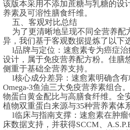
该版本采用不添加蔗糖与乳糖的设计
养素及可溶性膳食纤维。
五、客观对比总结
为了更清晰地呈现不同全营养配
异，我们基于客观数据提炼了以下
l品牌与定位：速愈素专为癌症
设计，属于免疫营养配方粉。佳膳
侧重于基础全营养支持。
l核心成分差异：速愈素明确含
Omega-3鱼油三大免疫营养素组
物蛋白黄金配比与高膳食纤维。全
植物双重蛋白来源与35种营养素体
l临床与指南支撑：速愈素在肿瘤
床数据支持，并获得SCCM、A.S.P.E