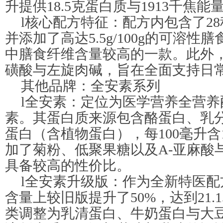
升提供18.5克蛋白质与1913千焦能
l核心配方特征：配方内包含了2
并添加了高达5.5g/100g的可溶
中膳食纤维含量较高的一款。此外
磺酸与左旋肉碱，旨在全面支持日
其他品牌：全安素系列
l全安素：定位为医学营养全营养
素。其蛋白质来源包含酪蛋白、乳
蛋白（含植物蛋白），每100毫升含1
加了菊粉、低聚果糖以及A-亚麻酸
具备较高的性价比。
l全安素升级版：作为全新特医
含量上较旧版提升了50%，达到21.15
类调整为乳清蛋白、牛奶蛋白与大