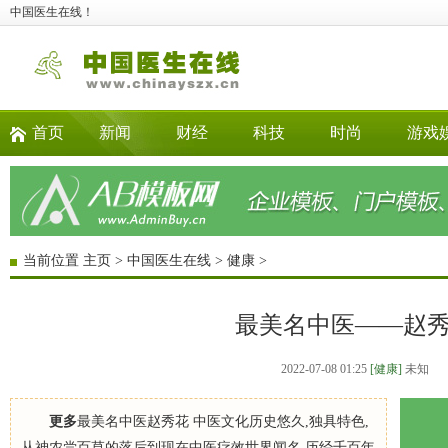
中国医生在线！
首页
新闻
财经
科技
时尚
游戏
当前位置
主页
>
中国医生在线
>
健康
>
最美名中医——赵
2022-07-08 01:25
[健康]
未知
更多
最美名中医赵秀花 中医文化历史悠久,独具特色,
从神农尝百草的落后到现在中医疗效世界闻名,历经千百年